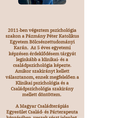
2011-ben végeztem pszichológia
szakon a Pázmány Péter Katolikus
Egyetem Bölcsészettudományi
Karán. Az 5 éves egyetemi
képzésen érdeklődésem tárgyát
leginkább a klinikai- és a
családpszichológia képezte.
Amikor szakirányt kellett
választanom, ennek megfelelően a
Klinikai pszichológia és a
Családpszichológia szakirány
mellett döntöttem.
A Magyar Családterápiás
Egyesület Család- és Párterapeuta
képzésében veszek részt jelenleg.